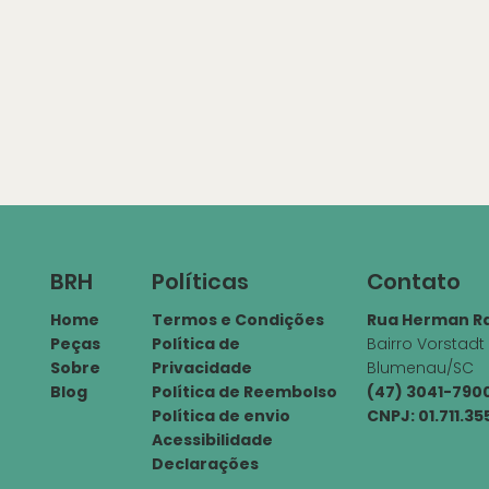
Políticas
Contato
BRH
Termos e Condições
Rua Herman Ra
Home
Política de
Bairro Vorstadt
Peças
Privacidade
Blumenau/SC
Sobre
Política de Reembolso
(47) 3041-79
Blog
Política de envio
CNPJ: 01.711.3
Acessibilidade
Declarações