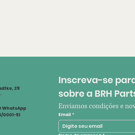
Inscreva-se para
dtke, 29
sobre a BRH Part
 -
Enviamos condições e nov
00 WhatsApp
Email
*
55/0001-51