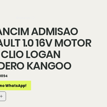
n
Buscar
ANCIM ADMISAO
ULT 1.0 16V MOTOR
 CLIO LOGAN
DERO KANGOO
9894
4
no WhatsApp!