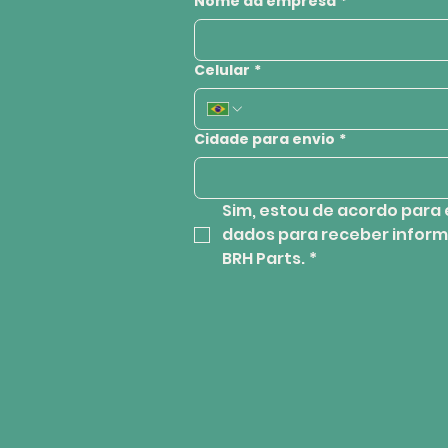
Nome da empresa
*
Celular
*
Cidade para envio
*
Sim, estou de acordo para 
dados para receber inform
BRH Parts.
*