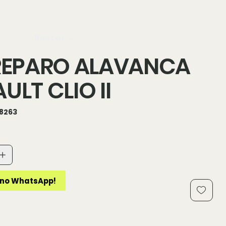
n
Buscar
 REPARO ALAVANCA
ULT CLIO II
8263
3
no WhatsApp!