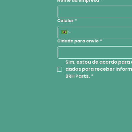
Nome da empresa
*
Celular
*
Cidade para envio
*
Sim, estou de acordo para 
dados para receber inform
BRH Parts.
*