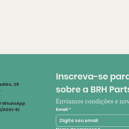
Inscreva-se para
dtke, 29
sobre a BRH Part
 -
Enviamos condições e nov
00 WhatsApp
Email
*
55/0001-51