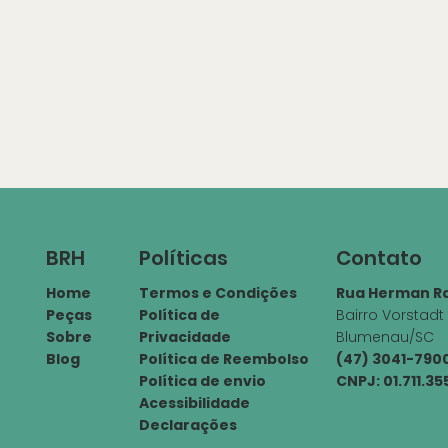
Políticas
Contato
BRH
Termos e Condições
Rua Herman Ra
Home
Política de
Bairro Vorstadt
Peças
Privacidade
Blumenau/SC
Sobre
Política de Reembolso
(47) 3041-79
Blog
Política de envio
CNPJ: 01.711.3
Acessibilidade
Declarações