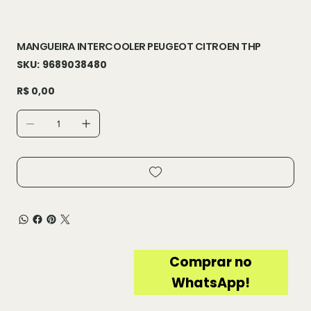
MANGUEIRA INTERCOOLER PEUGEOT CITROEN THP
SKU
SKU:
9689038480
9689038480
Preço
R$ 0,00
Comprar no
WhatsApp!