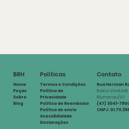
Políticas
Contato
BRH
Termos e Condições
Rua Herman Ra
Home
Política de
Bairro Vorstadt
Peças
Privacidade
Blumenau/SC
Sobre
Política de Reembolso
(47) 3041-79
Blog
Política de envio
CNPJ: 01.711.3
Acessibilidade
Declarações