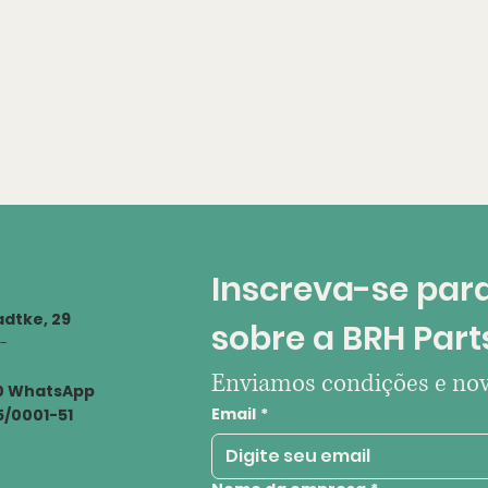
Inscreva-se para
dtke, 29
sobre a BRH Part
 -
Enviamos condições e nov
00 WhatsApp
Email
*
55/0001-51