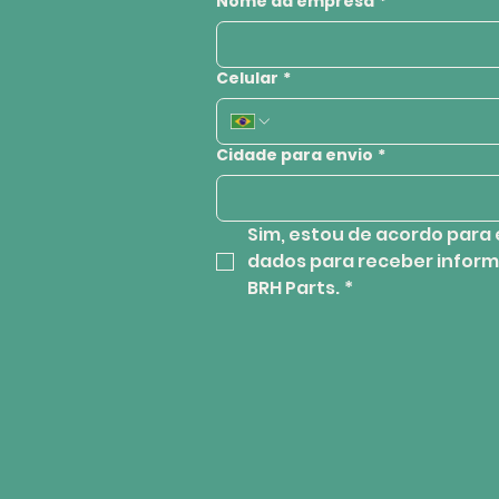
Nome da empresa
*
Celular
*
Cidade para envio
*
Sim, estou de acordo para 
dados para receber inform
BRH Parts.
*