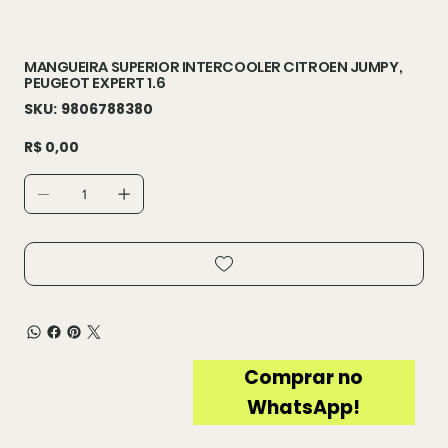
MANGUEIRA SUPERIOR INTERCOOLER CITROEN JUMPY,
PEUGEOT EXPERT 1.6
SKU
SKU:
9806788380
9806788380
Preço
R$ 0,00
Comprar no
WhatsApp!