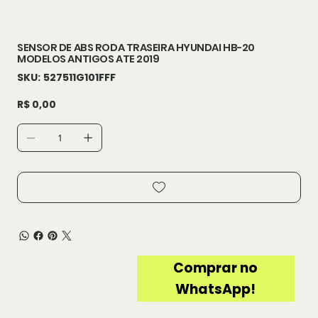
SENSOR DE ABS RODA TRASEIRA HYUNDAI HB-20
MODELOS ANTIGOS ATE 2019
SKU
SKU:
527511G101FFF
527511G101FFF
Preço
R$ 0,00
Comprar no
WhatsApp!