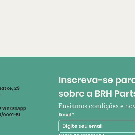
Inscreva-se para
dtke, 29
sobre a BRH Part
 -
Enviamos condições e nov
00 WhatsApp
Email
*
55/0001-51