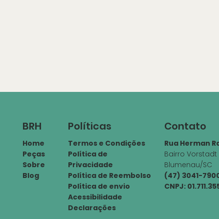
Políticas
Contato
BRH
Termos e Condições
Rua Herman Ra
Home
Política de
Bairro Vorstadt
Peças
Privacidade
Blumenau/SC
Sobre
Política de Reembolso
(47) 3041-79
Blog
Política de envio
CNPJ: 01.711.3
Acessibilidade
Declarações