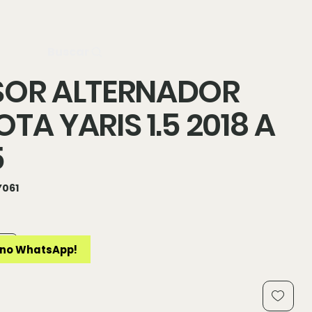
n
Buscar
SOR ALTERNADOR
TA YARIS 1.5 2018 A
5
Y061
1
no WhatsApp!