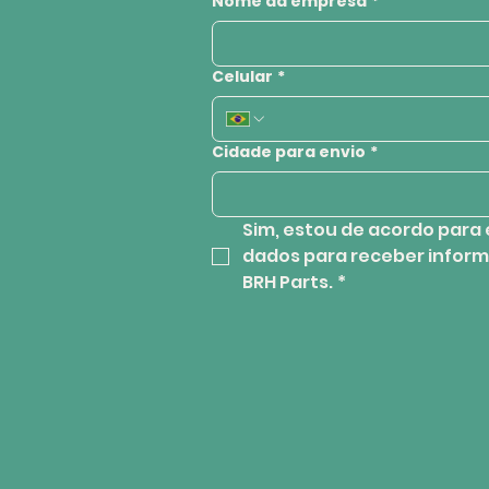
Nome da empresa
*
Celular
*
Cidade para envio
*
Sim, estou de acordo para 
dados para receber inform
BRH Parts.
*