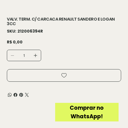
VALV. TERM. C/ CARCACA RENAULT SANDERO E LOGAN
3CC
SKU
SKU:
212006394R
212006394R
Preço
R$ 0,00
Comprar no
WhatsApp!